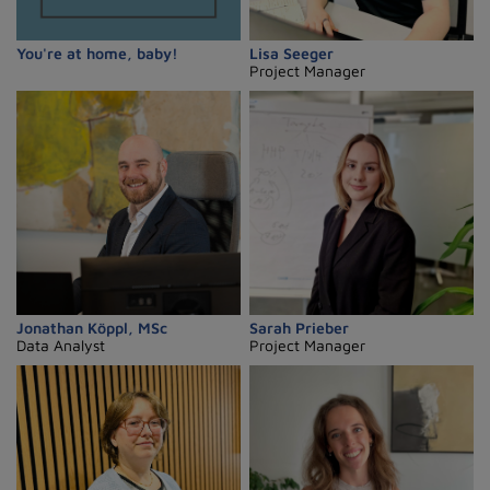
You're at home, baby!
Lisa Seeger
Project Manager
Jonathan Köppl, MSc
Sarah Prieber
Data Analyst
Project Manager