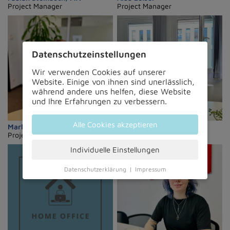
Project Manager
Project Manager
Datenschutz­einstellungen
Wir verwenden Cookies auf unserer
Website. Einige von ihnen sind unerlässlich,
während andere uns helfen, diese Website
und Ihre Erfahrungen zu verbessern.
Alle Cookies akzeptieren
Marlene Gammer
Denise Lehner
Project Manager
Project Manager
Individuelle Einstellungen
Datenschutzerklärung
|
Impressum