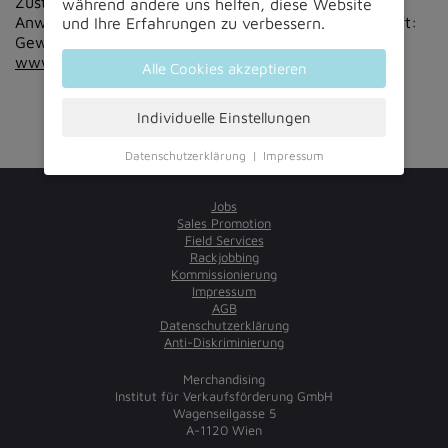
Zuständige Kammer: Wirtschaftskammer Wien
während andere uns helfen, diese Website
Anwendbare gewerbe- und berufsrechtliche Vorschrift:
und Ihre Erfahrungen zu verbessern.
GewO 1994; BGBI 194/1994, zugänglich unter
www.ris.bka.gv.at
Alle Cookies akzeptieren
Individuelle Einstellungen
Datenschutzerklärung
|
Impressum
Jobs
Sales Promotion
Field Services
Rackjobbing
Kommissionierung
Impressum
AGB
Datenschutzerklärung
Anti-Diskriminierung
Merchandising
Institut für Verkaufsförderung GmbH
Wagenseilgasse 5
A-1120 Wien