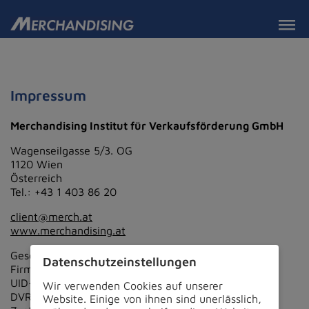
Impressum
Merchandising Institut für Verkaufsförderung GmbH
Wagenseilgasse 5/3. OG
1120 Wien
Österreich
Tel.: +43 1 403 86 20
client@merch.at
www.merchandising.at
Geschäftsführer: Josef Gerstmayr
Datenschutz­einstellungen
Firmenbuchnummer: FN 109799w
UID-Nr.: ATU 15507903
Wir verwenden Cookies auf unserer
DVR: 1073729
Website. Einige von ihnen sind unerlässlich,