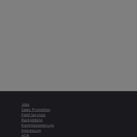
Jobs
Sales Promotion
Field Services
Rackjobbing
Kommissionierung
Impressum
AGB