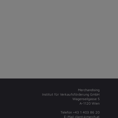
Merchandising
Institut für Verkaufsförderung GmbH
Wagenseilgasse 5
A-1120 Wien
Telefon +43 1 403 86 20
E-Mail
client@merch.at