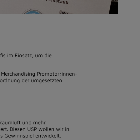
is im Einsatz, um die
m Merchandising Promotor:innen-
enordnung der umgesetzten
e Raumluft und mehr
rt. Diesen USP wollen wir in
es Gewinnspiel entwickelt.