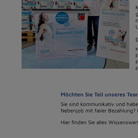
K
g
m
P
Möchten Sie Teil unseres Te
Sie sind kommunikativ und hab
Nebenjob mit fairer Bezahlung? 
Hier finden Sie alles Wissenswe